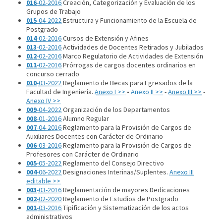
016
-02-2016
Creación, Categorización y Evaluación de los
Grupos de Trabajo
015
-04-2022
Estructura y Funcionamiento de la Escuela de
Postgrado
014
-02-2016
Cursos de Extensión y Afines
013
-02-2016
Actividades de Docentes Retirados y Jubilados
012
-02-2016
Marco Regulatorio de Actividades de Extensión
011
-02-2016
Prórrogas de cargos docentes ordinarios en
concurso cerrado
010
-03-2022
Reglamento de Becas para Egresados de la
Facultad de Ingeniería.
Anexo I >>
-
Anexo II >>
-
Anexo III >>
-
Anexo IV >>
009
-04-2022
Organización de los Departamentos
008
-01-2016
Alumno Regular
007
-04-2016
Reglamento para la Provisión de Cargos de
Auxiliares Docentes con Carácter de Ordinario
006
-03-2016
Reglamento para la Provisión de Cargos de
Profesores con Carácter de Ordinario
005
-05-2022
Reglamento del Consejo Directivo
004
-06-2022
Designaciones Interinas/Suplentes.
Anexo III
editable >>
003
-03-2016
Reglamentación de mayores Dedicaciones
002
-02-2020
Reglamento de Estudios de Postgrado
001
-03-2016
Tipificación y Sistematización de los actos
administrativos