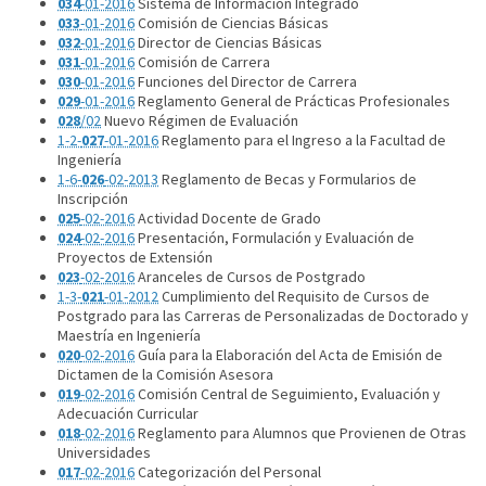
034
-01-2016
Sistema de Información Integrado
033
-01-2016
Comisión de Ciencias Básicas
032
-01-2016
Director de Ciencias Básicas
031
-01-2016
Comisión de Carrera
030
-01-2016
Funciones del Director de Carrera
029
-01-2016
Reglamento General de Prácticas Profesionales
028
/02
Nuevo Régimen de Evaluación
1-2-
027
-01-2016
Reglamento para el Ingreso a la Facultad de
Ingeniería
1-6-
026
-02-2013
Reglamento de Becas y Formularios de
Inscripción
025
-02-2016
Actividad Docente de Grado
024
-02-2016
Presentación, Formulación y Evaluación de
Proyectos de Extensión
023
-02-2016
Aranceles de Cursos de Postgrado
1-3-
021
-01-2012
Cumplimiento del Requisito de Cursos de
Postgrado para las Carreras de Personalizadas de Doctorado y
Maestría en Ingeniería
020
-02-2016
Guía para la Elaboración del Acta de Emisión de
Dictamen de la Comisión Asesora
019
-02-2016
Comisión Central de Seguimiento, Evaluación y
Adecuación Curricular
018
-02-2016
Reglamento para Alumnos que Provienen de Otras
Universidades
017
-02-2016
Categorización del Personal