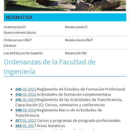
NORMATIVA
Ordenanzas FI
Resoluciones FI
Nueva nomenclatura
Ordenanzas UNLP
Resoluciones UNLP
Estatuto
Ley de Educación Superior
Resolución 692
Ordenanzas de la Facultad de
Ingeniería
043
-02-2022
Reglamento de Estudios de Formación Profesional
042
-02-2022
Actividades de formación complementaria
041
-01-2019
Reglamento de las Actividades de Transferencia,
Capacitación (C): Cursos, seminarios y conferencias
040
-02-2016
Reglamento Marco de Actividades de
Transferencia
037
-01-2022
Cursos y programas de posgrado profesionales
036
-01-201
7 Áreas temáticas