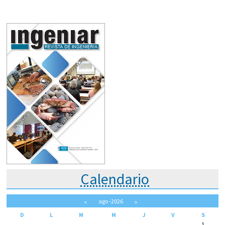
Calendario
ago
-2026
<
>
D
L
M
M
J
V
S
1