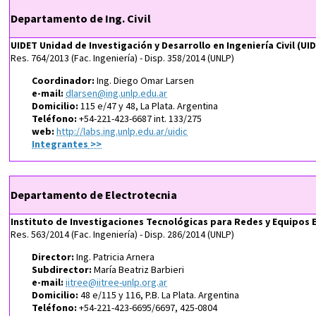
Departamento de Ing. Civil
UIDET Unidad de Investigación y Desarrollo en Ingeniería Civil (UID
Res. 764/2013 (Fac. Ingeniería) - Disp. 358/2014 (UNLP)
Coordinador:
Ing. Diego Omar Larsen
e-mail:
dlarsen@ing.unlp.edu.ar
Domicilio:
115 e/47 y 48, La Plata. Argentina
Teléfono:
+54-221-423-6687 int. 133/275
web:
http://labs.ing.unlp.edu.ar/uidic
Integrantes
>>
Departamento de Electrotecnia
Instituto de Investigaciones Tecnológicas para Redes y Equipos E
Res. 563/2014 (Fac. Ingeniería) - Disp. 286/2014 (UNLP)
Director:
Ing. Patricia Arnera
Subdirector:
María Beatriz Barbieri
e-mail:
iitree@iitree-unlp.org.ar
Domicilio:
48 e/115 y 116, P.B. La Plata. Argentina
Teléfono:
+54-221-423-6695/6697, 425-0804