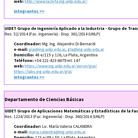
web:
http://www.laclyfa.ing.unlp.edu.ar/
Integrantes
>>
UIDET Grupo de Ingeniería Aplicado a la Industria - Grupo de Tra
Res. 52/2014 (Fac. Ingeniería) - Disp. 361/2014 (UNLP)
Coordinador:
Mg. Ing. Alejandro Di Bernardi
e-mail:
giai@ing.unlp.edu.ar
,
gta@ing.unlp.edu.ar
Domicilio:
48 e/115 y 116, La Plata, Argentina
Teléfono:
+54-221-423-6679 int. 147
web:
https://www.ing.unlp.edu.ar/aeron/giai/
https://labs.ing.unlp.edu.ar/gta/
Integrantes
>>
Departamento de Ciencias Básicas
UIDET Grupo de Aplicaciones Matemáticas y Estadísticas de la Fac
Res. 1224/2013 (Fac. Ingeniería) - Disp. 360/2014 (UNLP)
Coordinador:
Lic. María Valeria CALANDRA
e-mail:
maria.calandra@ing.unlp.edu.ar
Domicilio:
115 e/49 y 50, La Plata. Argentina