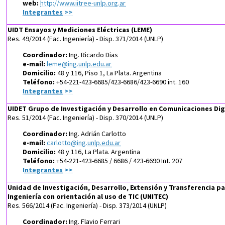
web:
http://www.iitree-unlp.org.ar
Integrantes
>>
UIDT Ensayos y Mediciones Eléctricas (LEME)
Res. 49/2014 (Fac. Ingeniería) - Disp. 371/2014 (UNLP)
Coordinador:
Ing. Ricardo Dias
e-mail:
leme@ing.unlp.edu.ar
Domicilio:
48 y 116, Piso 1, La Plata. Argentina
Teléfono:
+54-221-423-6685/423-6686/423-6690 int. 160
Integrantes
>>
UIDET Grupo de Investigación y Desarrollo en Comunicaciones Di
Res. 51/2014 (Fac. Ingeniería) - Disp. 370/2014 (UNLP)
Coordinador:
Ing. Adrián Carlotto
e-mail:
carlotto@ing.unlp.edu.ar
Domicilio:
48 y 116, La Plata. Argentina
Teléfono:
+54-221-423-6685 / 6686 / 423-6690 Int. 207
Integrantes
>>
Unidad de Investigación, Desarrollo, Extensión y Transferencia pa
Ingeniería con orientación al uso de TIC (UNITEC)
Res. 566/2014 (Fac. Ingeniería) - Disp. 373/2014 (UNLP)
Coordinador:
Ing. Flavio Ferrari