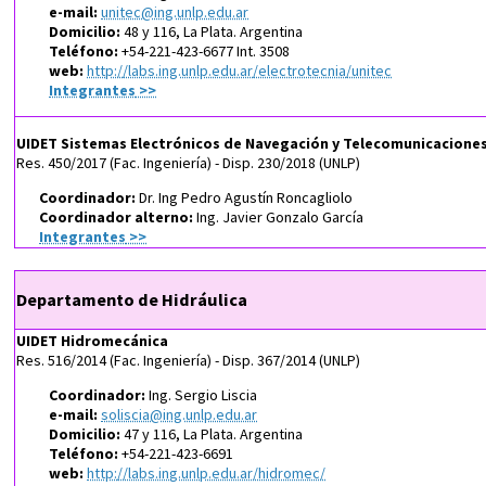
e-mail:
unitec@ing.unlp.edu.ar
Domicilio:
48 y 116, La Plata. Argentina
Teléfono:
+54-221-423-6677 Int. 3508
web:
http://labs.ing.unlp.edu.ar/electrotecnia/unitec
Integrantes
>>
UIDET Sistemas Electrónicos de Navegación y Telecomunicaciones
Res. 450/2017 (Fac. Ingeniería) - Disp. 230/2018 (UNLP)
Coordinador:
Dr. Ing Pedro Agustín Roncagliolo
Coordinador alterno:
Ing. Javier Gonzalo García
Integrantes
>>
Departamento de Hidráulica
UIDET Hidromecánica
Res. 516/2014 (Fac. Ingeniería) - Disp. 367/2014 (UNLP)
Coordinador:
Ing. Sergio Liscia
e-mail:
soliscia@ing.unlp.edu.ar
Domicilio:
47 y 116, La Plata. Argentina
Teléfono:
+54-221-423-6691
web:
http://labs.ing.unlp.edu.ar/hidromec/