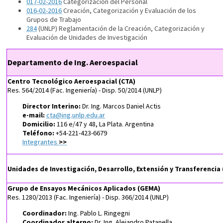
017-02-2016
Categorización del Personal
016-02-2016
Creación, Categorización y Evaluación de los
Grupos de Trabajo
284
(UNLP) Reglamentación de la Creación, Categorización y
Evaluación de Unidades de Investigación
Departamento de Ing. Aeroespacial
Centro Tecnológico Aeroespacial (CTA)
Res. 564/2014 (Fac. Ingeniería) - Disp. 50/2014 (UNLP)
Director Interino:
Dr. Ing. Marcos Daniel Actis
e-mail:
cta@ing.unlp.edu.ar
Domicilio:
116 e/47 y 48, La Plata. Argentina
Teléfono:
+54-221-423-6679
Integrantes
>>
Unidades de Investigación, Desarrollo, Extensión y Transferencia 
Grupo de Ensayos Mecánicos Aplicados (GEMA)
Res. 1280/2013 (Fac. Ingeniería) - Disp. 366/2014 (UNLP)
Coordinador:
Ing. Pablo L. Ringegni
Coordinador alterno:
Dr. Ing. Alejandro Patanella