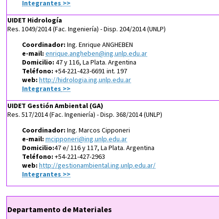
Integrantes
>>
UIDET Hidrología
Res. 1049/2014 (Fac. Ingeniería) - Disp. 204/2014 (UNLP)
Coordinador:
Ing. Enrique ANGHEBEN
e-mail:
enrique.angheben@ing.unlp.edu.ar
Domicilio:
47 y 116, La Plata. Argentina
Teléfono:
+54-221-423-6691 int. 197
web:
http://hidrologia.ing.unlp.edu.ar
Integrantes
>>
UIDET Gestión Ambiental (GA)
Res. 517/2014 (Fac. Ingeniería) - Disp. 368/2014 (UNLP)
Coordinador:
Ing. Marcos Cipponeri
e-mail:
mcipponeri@ing.unlp.edu.ar
Domicilio:
47 e/ 116 y 117, La Plata. Argentina
Teléfono:
+54-221-427-2963
web:
http://gestionambiental.ing.unlp.edu.ar/
Integrantes
>>
Departamento de Materiales