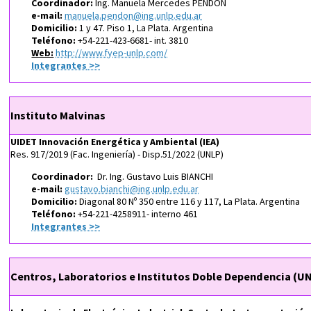
Coordinador:
Ing. Manuela Mercedes PENDÓN
e-mail:
manuela.pendon@ing.unlp.edu.ar
Domicilio:
1 y 47. Piso 1, La Plata. Argentina
Teléfono:
+54-221-423-6681- int. 3810
Web:
http://www.fyep-unlp.com/
Integrantes
>>
Instituto Malvinas
UIDET Innovación Energética y Ambiental (IEA)
Res. 917/2019 (Fac. Ingeniería)
-
Disp.51/2022 (UNLP)
Coordinador:
Dr. Ing. Gustavo Luis BIANCHI
e-mail:
gustavo.bianchi@ing.unlp.edu.ar
Domicilio:
Diagonal 80 Nº 350 entre 116 y 117, La Plata. Argentina
Teléfono:
+54-221-4258911- interno 461
Integrantes >>
Centros, Laboratorios e Institutos Doble Dependencia (U