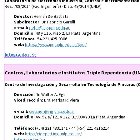
Laboratorio de Electrónica Industrial, Control e Instrumentación 
Res. 708/2014 (Fac. Ingeniería) - Disp. 49/2014 (UNLP)
Director:
Hernán De Battista
Subdirector:
Dr. Fabricio Garelli
e-mail:
deba@ing.unlp.edu.ar
Domicilio:
48 y 116, Piso 2, La Plata. Argentina
Teléfono:
+54-221-425-9306
web:
https://www.ing.unlp.edu.ar/leici/
Integrantes >>
Centros, Laboratorios e Institutos Triple Dependencia (UN
Centro de Investigación y Desarrollo en Tecnología de Pinturas (
Dirección:
Dr. Walter A. Egli
Vicedirección:
Dra. Marisa R. Viera
e-mail:
cielsner@ing.unlp.edu.ar
Domicilio:
Av. 52 e/ 121 y 122. B1900AYB La Plata. Argentina
Teléfono:
(+54) 221 4831141 / 44 (+54) 221 4216214
web:
http://cidepint.ing.unlp.edu.ar/
Integrantes >>