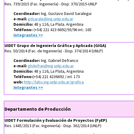
Res. 739/2015 (Fac. Ingeniería) - Disp. 370/2015-UNLP
Coordinador:
Ing. Gustavo David Saralegui
e-mail:
gdsarale@ing.unlp.edu.ar
Domicilio:
48 y 116, La Plata. Argentina
Teléfono:
(+54) 221 423 6692/93/96 int.: 165
Integrantes
>>
UIDET Grupo de Ingeniería Gráfica y Aplicada (GIGA)
Res. 50/2014 (Fac. de Ingeniería) - Disp. 374/2014 (UNLP)
Coordinador:
Ing. Gabriel Defranco
e-mail:
ghdefran@ing.unlp.edu.ar
Domicilio:
48 y 116, La Plata, Argentina
Teléfono:
(+54) 221 4236692 / int. 173
web:
http://labs.ing.unlp.edu.ar/grafica
Integrantes
>>
Departamento de Producción
UIDET Formulación y Evaluación de Proyectos (FyEP)
Res. 1445/2013 (Fac. Ingeniería) - Disp. 362/2014 (UNLP)