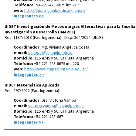
Teléfono:
+54-221-423-6679 int. 217
web:
http://labs.ing.unlp.edu.ar/fismat/
Integrantes
>>
UIDET Investigación de Metodologías Alternativas para la Enseñan
Investigación y Desarrollo (IMAPEC)
Res. 1137/2013 (Fac. Ingeniería) - Disp. 364/2014 (UNLP)
Coordinador:
Mg. Viviana Angélica Costa
e-mail:
vacosta@ing.unlp.edu.ar
Domicilio:
115 e/49 y 50, La Plata. Argentina
Teléfono:
+54-221-423-6679 int. 220
web:
http://www.imapec.ing.unlp.edu.ar/
Integrantes
>>
UIDET Matemática Aplicada
Res. 297/2022
(Fac. Ingeniería)
Coordinador:
Dra. Victoria Vampa
e-mail:
victoria.vampa@ing.unlp.edu.ar
Domicilio:
115 e/49 y 50, La Plata. Argentina
Teléfono:
+54-221-423-667
Integrantes
>>