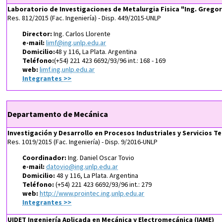
Laboratorio de Investigaciones de Metalurgia Fisica "Ing. Grego
Res. 812/2015 (Fac. Ingeniería) - Disp. 449/2015-UNLP
Director:
Ing. Carlos Llorente
e-mail:
limf@ing.unlp.edu.ar
Domicilio:
48 y 116, La Plata. Argentina
Teléfono:
(+54) 221 423 6692/93/96 int.: 168 - 169
web:
limf.ing.unlp.edu.ar
Integrantes
>>
Departamento de Mecánica
Investigación y Desarrollo en Procesos Industriales y Servicios T
Res. 1019/2015 (Fac. Ingeniería) - Disp. 9/2016-UNLP
Coordinador:
Ing. Daniel Oscar Tovio
e-mail:
datovio@ing.unlp.edu.ar
Domicilio:
48 y 116, La Plata. Argentina
Teléfono:
(+54) 221 423 6692/93/96 int.: 279
web:
http://www.prointec.ing.unlp.edu.ar
Integrantes
>>
UIDET Ingeniería Aplicada en Mecánica y Electromecánica (IAME)