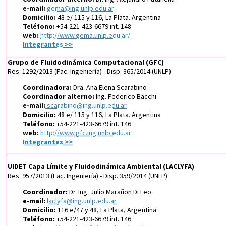
e-mail:
gema@ing.unlp.edu.ar
Domicilio:
48 e/ 115 y 116, La Plata. Argentina
Teléfono:
+54-221-423-6679 int. 148
web:
http://www.gema.unlp.edu.ar/
Integrantes
>>
Grupo de Fluidodinámica Computacional (GFC)
Res. 1292/2013 (Fac. Ingeniería) - Disp. 365/2014 (UNLP)
Coordinadora:
Dra. Ana Elena Scarabino
Coordinador alterno:
Ing. Federico Bacchi
e-mail:
scarabino@ing.unlp.edu.ar
Domicilio:
48 e/ 115 y 116, La Plata. Argentina
Teléfono:
+54-221-423-6679 int. 146
web:
http://www.gfc.ing.unlp.edu.ar
Integrantes
>>
UIDET Capa Límite y Fluidodinámica Ambiental (LACLYFA)
Res. 957/2013 (Fac. Ingeniería) - Disp. 359/2014 (UNLP)
Coordinador:
Dr. Ing. Julio Marañon Di Leo
e-mail:
laclyfa@ing.unlp.edu.ar
Domicilio:
116 e/47 y 48, La Plata, Argentina
Teléfono:
+54-221-423-6679 int. 146