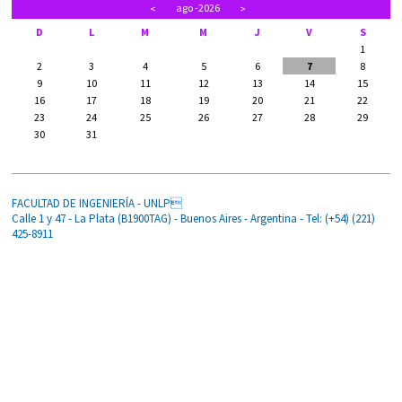
ago
-2026
<
>
D
L
M
M
J
V
S
1
2
3
4
5
6
7
8
9
10
11
12
13
14
15
16
17
18
19
20
21
22
23
24
25
26
27
28
29
30
31
FACULTAD DE INGENIERÍA - UNLP
Calle 1 y 47 - La Plata (B1900TAG) - Buenos Aires - Argentina - Tel: (+54) (221)
425-8911