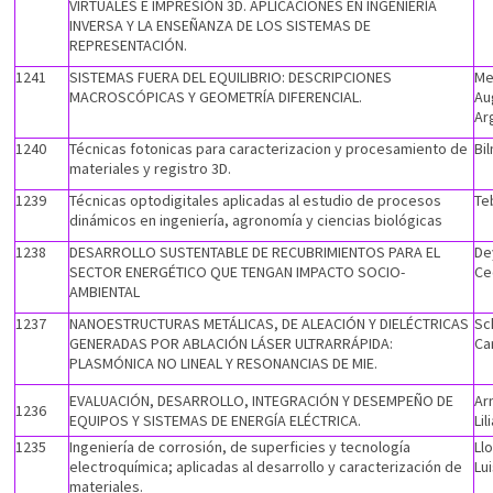
VIRTUALES E IMPRESIÓN 3D. APLICACIONES EN INGENIERÍA
INVERSA Y LA ENSEÑANZA DE LOS SISTEMAS DE
REPRESENTACIÓN.
1241
SISTEMAS FUERA DEL EQUILIBRIO: DESCRIPCIONES
Me
MACROSCÓPICAS Y GEOMETRÍA DIFERENCIAL.
Au
Ar
1240
Técnicas fotonicas para caracterizacion y procesamiento de
Bi
materiales y registro 3D.
1239
Técnicas optodigitales aplicadas al estudio de procesos
Te
dinámicos en ingeniería, agronomía y ciencias biológicas
1238
DESARROLLO SUSTENTABLE DE RECUBRIMIENTOS PARA EL
De
SECTOR ENERGÉTICO QUE TENGAN IMPACTO SOCIO-
Ce
AMBIENTAL
1237
NANOESTRUCTURAS METÁLICAS, DE ALEACIÓN Y DIELÉCTRICAS
Sc
GENERADAS POR ABLACIÓN LÁSER ULTRARRÁPIDA:
Ca
PLASMÓNICA NO LINEAL Y RESONANCIAS DE MIE.
EVALUACIÓN, DESARROLLO, INTEGRACIÓN Y DESEMPEÑO DE
Ar
1236
EQUIPOS Y SISTEMAS DE ENERGÍA ELÉCTRICA.
Lil
1235
Ingeniería de corrosión, de superficies y tecnología
Ll
electroquímica; aplicadas al desarrollo y caracterización de
Lu
materiales.