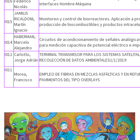
I016
Federico
interfaces Hombre-Máquina
Nicolás
JAMILIS
RICALDONI,
Monitoreo y control de biorreactores. Aplicación a p
I015
Martín
producción de biocombustibles y productos intracel
Ignacio
HABERMAN,
Circuitos de acondicionamiento de señales analógica
I014
Marcelo
para medición capacitiva de potencial eléctrico e im
Alejandro
I012
Carlotto,
TERMINAL TRANSMISOR PARA LOS SISTEMAS SATELITAL
Jorge Adrián
RECOLECCIÓN DE DATOS AMBIENTALES1/1/2019
I011
Morea,
EMPLEO DE FIBRAS EN MEZCLAS ASFÁLTICAS Y EN REF
Francisco
PAVIMENTOS DEL TIPO OVERLAYS