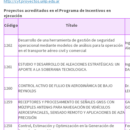
http://cyt.proyectos.unlp.edu.ar
Proyectos acreditados en el Programa de Incentivos en
ejecución
Código
Título
Desarrollo de una herramienta de gestión de seguridad
In
1262
operacional mediante modelos de análisis para la operación
Al
en el transporte aéreo civil y comercial
ESTUDIO Y DESARROLLO DE ALEACIONES ESTRATÉGICAS: UN
In
1261
APORTE A LA SOBERANIA TECNOLOGICA.
DA
CONTROL ACTIVO DE FLUJO EN AERODINÁMICA DE BAJO
Dr
1260
REYNOLDS
LE
1259
RECEPTORES Y PROCESAMIENTO DE SEÑALES GNSS CON
GA
MÚLTIPLES ANTENAS PARA NAVEGACIÓN DE VEHÍCULOS
G
AEROESPACIALES, SENSADO REMOTO Y APLICACIONES DE ALTA
PRECISIÓN
1258
Control, Estimación y Optimización en la Generación de
Fe