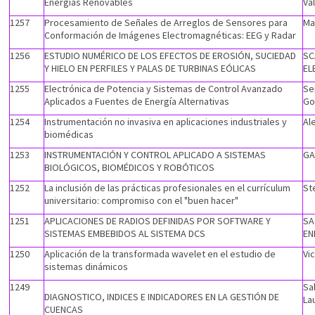
Energías Renovables
Va
1257
Procesamiento de Señales de Arreglos de Sensores para
Ma
Conformación de Imágenes Electromagnéticas: EEG y Radar
1256
ESTUDIO NUMÉRICO DE LOS EFECTOS DE EROSIÓN, SUCIEDAD
SC
Y HIELO EN PERFILES Y PALAS DE TURBINAS EÓLICAS
EL
1255
Electrónica de Potencia y Sistemas de Control Avanzado
Se
Aplicados a Fuentes de Energía Alternativas
Go
1254
Instrumentación no invasiva en aplicaciones industriales y
Al
biomédicas
1253
INSTRUMENTACIÓN Y CONTROL APLICADO A SISTEMAS
GA
BIOLÓGICOS, BIOMÉDICOS Y ROBÓTICOS
1252
La inclusión de las prácticas profesionales en el currículum
St
universitario: compromiso con el "buen hacer"
1251
APLICACIONES DE RADIOS DEFINIDAS POR SOFTWARE Y
SA
SISTEMAS EMBEBIDOS AL SISTEMA DCS
EN
1250
Aplicación de la transformada wavelet en el estudio de
Vi
sistemas dinámicos
1249
Sa
DIAGNOSTICO, INDICES E INDICADORES EN LA GESTIÓN DE
La
CUENCAS