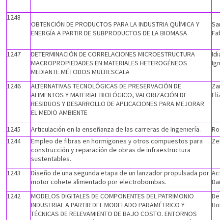
1248
OBTENCIÓN DE PRODUCTOS PARA LA INDUSTRIA QUÍMICA Y
Sa
ENERGÍA A PARTIR DE SUBPRODUCTOS DE LA BIOMASA
Fa
1247
DETERMINACIÓN DE CORRELACIONES MICROESTRUCTURA
Idi
MACROPROPIEDADES EN MATERIALES HETEROGÉNEOS
Ig
MEDIANTE MÉTODOS MULTIESCALA
1246
ALTERNATIVAS TECNOLÓGICAS DE PRESERVACIÓN DE
Za
ALIMENTOS Y MATERIAL BIOLÓGICO, VALORIZACIÓN DE
El
RESIDUOS Y DESARROLLO DE APLICACIONES PARA MEJORAR
EL MEDIO AMBIENTE
1245
Articulación en la enseñanza de las carreras de Ingeniería.
Ro
1244
Empleo de fibras en hormigones y otros compuestos para
Ze
construcción y reparación de obras de infraestructura
sustentables.
1243
Diseño de una segunda etapa de un lanzador propulsada por
Ac
motor cohete alimentado por electrobombas.
Da
1242
MODELOS DIGITALES DE COMPONENTES DEL PATRIMONIO
De
INDUSTRIAL A PARTIR DEL MODELADO PARAMÉTRICO Y
Ho
TÉCNICAS DE RELEVAMIENTO DE BAJO COSTO. ENTORNOS