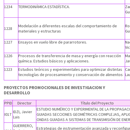
1234
TERMODINÁMICA ESTADÍSTICA.
Za
Gu
Modelación a diferentes escalas del comportamiento de
Ro
1228
materiales y estructuras
Gu
1227
Ensayos en vuelo libre de pararrotores.
Na
Vi
1226
Procesos de transferencia de masa y energía con reacción
Ma
química. Estudios básicos y aplicaciones.
Ja
1223
Estudios teóricos y experimentales para optimizar distintas
Ca
tecnologías de procesamiento y conservación de alimentos
La
PROYECTOS PROMOCIONALES DE INVESTIGACION Y
DESARROLLO
PPID
Director
Título del Proyecto
ESTUDIO NUMÉRICO Y EXPERIMENTAL DE LA PROPAGAC
IDZI, Javier
I017
GUIADAS SECCIONES GEOMÉTRICAS COMPLEJAS, APLI
Luis
ONDAS GUIADAS A SISTEMAS DE TRANSMISIÓN DE ENER
GUERRERO,
Estrategias de instrumentación avanzada y reconfigu