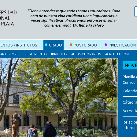
ENTOS / INSTITUTOS
GRADO
POSTGRADO
INVESTIGACIÓN
 ANTERIORES
SEGUIMIENTO CURRICULAR
AULAS Y HORARIOS
ACREDITACION
NOV
Planilla
Curricu
Calend
Cátedra
Acredit
Relacio
Interna