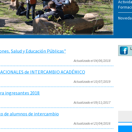
Activid
Formaci
Noveda
iones, Salud y Educación Públicas"
Actualizado el 04/06/2018
ACIONALES de INTERCAMBIO ACADÉMICO
Actualizado el 10/07/2019
ara ingresantes 2018
Actualizado el 09/11/2017
co de alumnos de intercambio
Actualizado el 23/04/2016