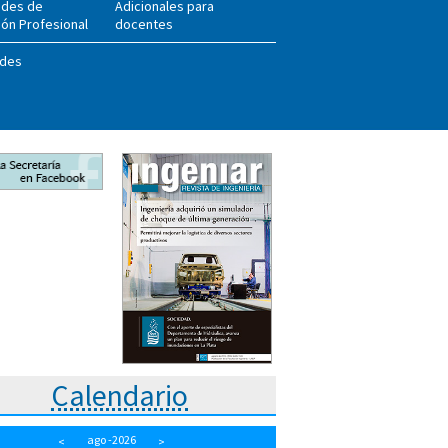
ades de
Adicionales para
ón Profesional
docentes
des
Calendario
ago
-2026
<
>