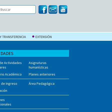
 Y TRANSFERENCIA
EXTENSIÓN
EDADES
 de Actividades
Asignaturas
lares
humanísticas
ario Académico
Planes anteriores
 de Ingreso
Área Pedagógica
ación
nes
cionales