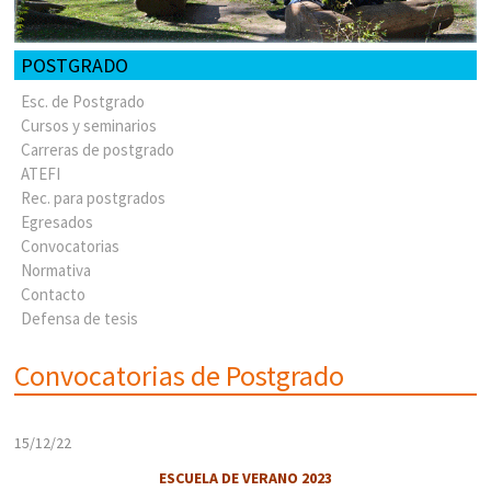
POSTGRADO
Esc. de Postgrado
Cursos y seminarios
Carreras de postgrado
ATEFI
Rec. para postgrados
Egresados
Convocatorias
Normativa
Contacto
Defensa de tesis
Convocatorias de Postgrado
15/12/22
ESCUELA DE VERANO 2023