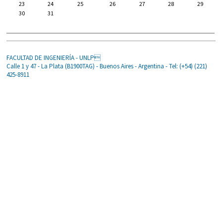
23
24
25
26
27
28
29
30
31
FACULTAD DE INGENIERÍA - UNLP
Calle 1 y 47 - La Plata (B1900TAG) - Buenos Aires - Argentina - Tel: (+54) (221)
425-8911