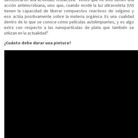
acción antimicrobiana, sino que, cuando incide la luz ultravioleta (UV)
tienen la capacidad de liberar compuestos reactivos de oxígeno y
eso actúa positivamente sobre la materia orgánica. Es una cualidad
dentro de lo que se conoce como películas autolimpiantes, y es algo
extra con respecto a las nanopartículas de plata que también se
utilizan en la actualidad".
¿Cuánto debe durar una pintura?