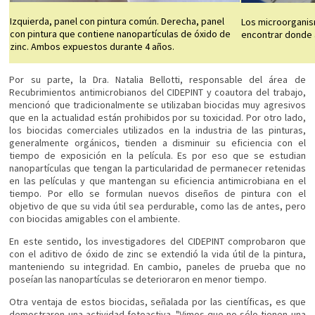
Izquierda, panel con pintura común. Derecha, panel
Los microorganis
con pintura que contiene nanopartículas de óxido de
encontrar donde 
zinc. Ambos expuestos durante 4 años.
Por su parte, la Dra. Natalia Bellotti, responsable del área de
Recubrimientos antimicrobianos del CIDEPINT y coautora del trabajo,
mencionó que tradicionalmente se utilizaban biocidas muy agresivos
que en la actualidad están prohibidos por su toxicidad. Por otro lado,
los biocidas comerciales utilizados en la industria de las pinturas,
generalmente orgánicos, tienden a disminuir su eficiencia con el
tiempo de exposición en la película. Es por eso que se estudian
nanopartículas que tengan la particularidad de permanecer retenidas
en las películas y que mantengan su eficiencia antimicrobiana en el
tiempo. Por ello se formulan nuevos diseños de pintura con el
objetivo de que su vida útil sea perdurable, como las de antes, pero
con biocidas amigables con el ambiente.
En este sentido, los investigadores del CIDEPINT comprobaron que
con el aditivo de óxido de zinc se extendió la vida útil de la pintura,
manteniendo su integridad. En cambio, paneles de prueba que no
poseían las nanopartículas se deterioraron en menor tiempo.
Otra ventaja de estos biocidas, señalada por las científicas, es que
demostraron una actividad fotoactiva. "Vimos que no sólo tienen una