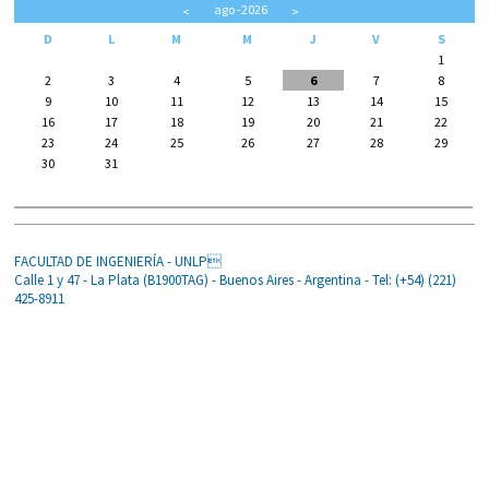
ago
-2026
<
>
D
L
M
M
J
V
S
1
2
3
4
5
6
7
8
9
10
11
12
13
14
15
16
17
18
19
20
21
22
23
24
25
26
27
28
29
30
31
FACULTAD DE INGENIERÍA - UNLP
Calle 1 y 47 - La Plata (B1900TAG) - Buenos Aires - Argentina - Tel: (+54) (221)
425-8911