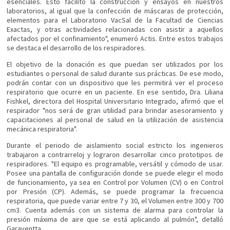
esenciales. Esto facilitó la construcción y ensayos en nuestros
laboratorios, al igual que la confección de máscaras de protección,
elementos para el Laboratorio VacSal de la Facultad de Ciencias
Exactas, y otras actividades relacionadas con asistir a aquellos
afectados por el confinamiento", enumeró Actis. Entre estos trabajos
se destaca el desarrollo de los respiradores.
El objetivo de la donación es que puedan ser utilizados por los
estudiantes o personal de salud durante sus prácticas. De ese modo,
podrán contar con un dispositivo que les permitirá ver el proceso
respiratorio que ocurre en un paciente. En ese sentido, Dra. Liliana
Fishkel, directora del Hospital Universitario Integrado, afirmó que el
respirador "nos será de gran utilidad para brindar asesoramiento y
capacitaciones al personal de salud en la utilización de asistencia
mecánica respiratoria".
Durante el periodo de aislamiento social estricto los ingenieros
trabajaron a contrarreloj y lograron desarrollar cinco prototipos de
respiradores. "El equipo es programable, versátil y cómodo de usar.
Posee una pantalla de configuración donde se puede elegir el modo
de funcionamiento, ya sea en Control por Volumen (CV) o en Control
por Presión (CP). Además, se puede programar la frecuencia
respiratoria, que puede variar entre 7 y 30, el Volumen entre 300 y 700
cm3. Cuenta además con un sistema de alarma para controlar la
presión máxima de aire que se está aplicando al pulmón", detalló
Garaventta.