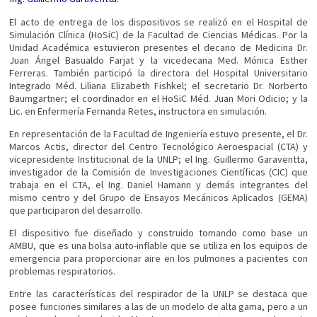
El acto de entrega de los dispositivos se realizó en el Hospital de
Simulación Clínica (HoSiC) de la Facultad de Ciencias Médicas. Por la
Unidad Académica estuvieron presentes el decano de Medicina Dr.
Juan Ángel Basualdo Farjat y la vicedecana Med. Mónica Esther
Ferreras. También participó la directora del Hospital Universitario
Integrado Méd. Liliana Elizabeth Fishkel; el secretario Dr. Norberto
Baumgartner; el coordinador en el HoSiC Méd. Juan Mori Odicio; y la
Lic. en Enfermería Fernanda Retes, instructora en simulación.
En representación de la Facultad de Ingeniería estuvo presente, el Dr.
Marcos Actis, director del Centro Tecnológico Aeroespacial (CTA) y
vicepresidente Institucional de la UNLP; el Ing. Guillermo Garaventta,
investigador de la Comisión de Investigaciones Científicas (CIC) que
trabaja en el CTA, el Ing. Daniel Hamann y demás integrantes del
mismo centro y del Grupo de Ensayos Mecánicos Aplicados (GEMA)
que participaron del desarrollo.
El dispositivo fue diseñado y construido tomando como base un
AMBU, que es una bolsa auto-inflable que se utiliza en los equipos de
emergencia para proporcionar aire en los pulmones a pacientes con
problemas respiratorios.
Entre las características del respirador de la UNLP se destaca que
posee funciones similares a las de un modelo de alta gama, pero a un