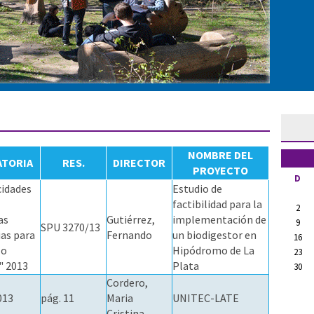
NOMBRE DEL
TORIA
RES.
DIRECTOR
PROYECTO
D
idades
Estudio de
factibilidad para la
2
as
Gutiérrez,
implementación de
9
SPU 3270/13
ias para
Fernando
un biodigestor en
16
lo
Hipódromo de La
23
" 2013
Plata
30
Cordero,
013
pág. 11
Maria
UNITEC-LATE
Cristina