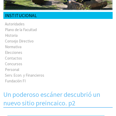
INSTITUCIONAL
Autoridades
Plano de la Facultad
Historia
Consejo Directivo
Normativa
Elecciones
Contactos
Concursos
Personal
Serv. Econ. y Financieros
Fundación FI
Un poderoso escáner descubrió un
nuevo sitio preincaico. p2