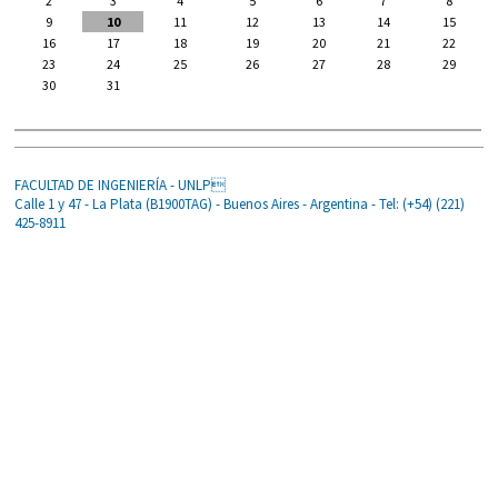
2
3
4
5
6
7
8
9
10
11
12
13
14
15
16
17
18
19
20
21
22
23
24
25
26
27
28
29
30
31
FACULTAD DE INGENIERÍA - UNLP
Calle 1 y 47 - La Plata (B1900TAG) - Buenos Aires - Argentina - Tel: (+54) (221)
425-8911