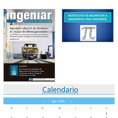
Calendario
ago
-2026
<
>
D
L
M
M
J
V
S
1