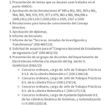
Presentación de temas que se deseen sean tratados en el
punto VARIOS.
Aprobación de las Resoluciones Nº 949 a 952, 955, 959 a 961,
964, 965, 969, 970, 975, 977 a 979, 983 a 988, 994,996 a
1008,1012,1013,1017,1020,1022 a 1025, 1027 a 1030.
Resoluciones para toma de conocimiento del Consejo
Directivo.
Aprobación de diplomas.
Informe de Decanato.
Informe de las "Terceras Jornadas de Investigación y
Transferencia" (300-4867/15).
Solicitud de auspicio para el "Congreso Nacional de Estudiantes
de Ingeniería Civil" (300-4832/15)
Presentación de un grupo de docentes del Departamento de
Electrotecnia referida a la situación del Ing. dardo O.
GUARAGLIA (5062/15)
Concurso ordinario, cargo de Jefe de Trabajos Prácticos
D.S.E. de la cátedra Matemática C (300-1266/14).
Concurso ordinario, cargo de Jefe de Trabajos Prácticos
D.S. de la cátedra Física I (300-1274/14).
Concurso ordinario, cargo de Jefe de Trabajos Prácticos
D.S. de la cátedra Matemática C (300-1271/14).
Concurso ordinario, cargo de Ayudante Diplomado D.E.
de las cátedras Dinámica de Sistemas, y Automatización
I y II (300-1320/14).