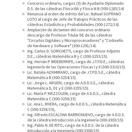
Concurso ordinario, cargos (3) de Ayudante Diplomado
D.S. de las cátedras Física IIIA y Física III B (300-1285/14)
Renuncia al orden de mérito del Lic. Nahuel SOPRANO
LOTO al cargo de Jefe de Trabajos Prácticos de las
cátedras Estadística y Probabilidades (300-1272/14).
Ampliación de dictamen del concurso ordinario
descargo de Profesor Titular DE de las cátedras
"Circuitos Digitales y Microprocesadores" y "Codiseño
de Hardware y Software" (300-1291/14).
Ing. Carlos D. SORICHETTI, cargo de Profesor Adjunto
D.E., cátedras Matemática B y C (300-3253/15).
Ing. Hernán P. BIDEBERRIPE, cargo de J.T.P.D.E., cátedras
Ingeniería de las Operaciones Físicas I y II (300-3310/15).
Lic. Natalia ALTAMIRANO, cargo de J.T.P.D.S.E., cátedra
Matemática B (300-3254/15).
Lic. Jorge L. ARGERI, cargo de A.D.D.S.E., cátedras
Matemática D, D1 y E (300-3255/15).
Lic. María P. MAZZOLENI, cargo de A.D.D.S., cátedra
Matemática C (300-3256/15).
Lic. Ana L. RIVERA, cargo de A.D.D.S., cátedra Matemática
C (300-3258/15),
Ing. Alfredo ESCALONA BARRIONUEVO, cargo de A.D.D.S.
de la cátedra Introducción a la Ingeniería (300-3303/15).
Ing. Pablo N. DE RITO, cargo de A.D.D.S. de la cátedra
Introducción a la Ingeniería (300-3306/15).