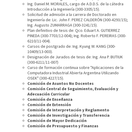
Ing. Daniel M. MORALES, cargo de A.D.D.S. de la cátedra
Introducción a la Ingeniería (300-3305/15).
Solicitud de admisión a la carrera de Doctorado en
Ingeniería de: Lic. John F. PEREZ CALDERÓN (300-4293/15);
Ing. Augusto ZUMARRAGA (300-3241/15).
Plan definitivo de tesis de: Qco. Eduart A. GUTIERREZ
PINEDA (300-7703/12-004); Ing. Roberto F. PEREIRAS (300-
6210/11-004).
Cursos de postgrado de: Ing. Kyung W. KANG (300-
10409/13-003).
Designación de Jurados de tesis de: Ing. Ana P. BUTIUK
(300-6211/11-007)
Curso de formación continua sobre "Aplicaciones de la
Computadora Industrial Abierta Argentina Utilizando
OSEK" (300-4227/15).
Comisión de Asuntos No Docentes
Comisión Central de Seguimiento, Evaluación y
Adecuación Curricular
Comisión de Enseñanza
Comisión de Extensión
Comisión de Interpretación y Reglamento
Comisión de Investigación y Transferencia
Comisión de Mayor Dedicación
Comisión de Presupuesto y Finanzas