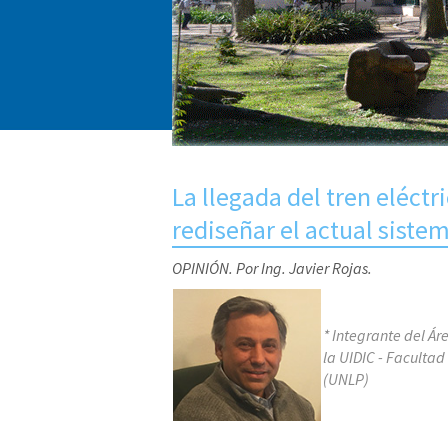
La llegada del tren eléctr
rediseñar el actual siste
OPINIÓN. Por Ing. Javier Rojas.
* Integrante del Ár
la UIDIC - Facultad
(UNLP)