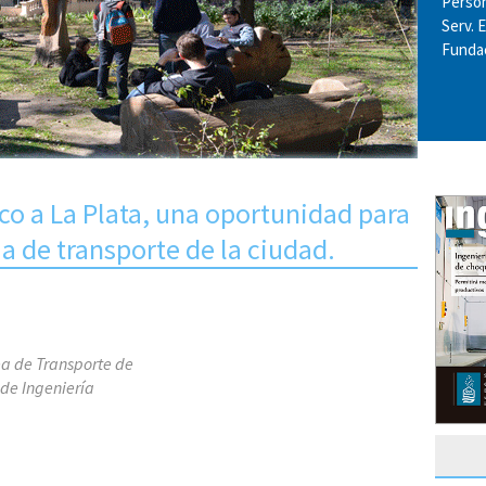
Perso
Serv. 
Fundac
ico a La Plata, una oportunidad para
ma de transporte de la ciudad.
ea de Transporte de
 de Ingeniería