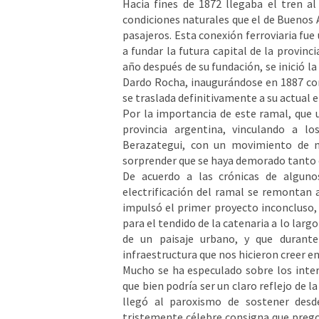
Hacia fines de 1872 llegaba el tren a
condiciones naturales que el de Buenos
pasajeros. Esta conexión ferroviaria fue
a fundar la futura capital de la provinc
año después de su fundación, se inició la
Dardo Rocha, inaugurándose en 1887 co
se traslada definitivamente a su actual 
Por la importancia de este ramal, que un
provincia argentina, vinculando a lo
Berazategui, con un movimiento de m
sorprender que se haya demorado tanto e
De acuerdo a las crónicas de algunos 
electrificación del ramal se remontan a 
impulsó el primer proyecto inconcluso,
para el tendido de la catenaria a lo largo
de un paisaje urbano, y que durant
infraestructura que nos hicieron creer en 
Mucho se ha especulado sobre los intere
que bien podría ser un claro reflejo de 
llegó al paroxismo de sostener desde
tristemente célebre consigna que prego