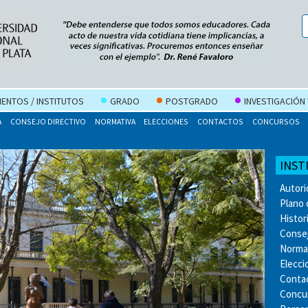
ENTOS / INSTITUTOS
GRADO
POSTGRADO
INVESTIGACIÓN
A
CONSEJO DIRECTIVO
NORMATIVA
ELECCIONES
CONTACTOS
CONCURSOS
INST
Autor
Plano 
Histor
Consej
Norma
Elecci
Conta
Concu