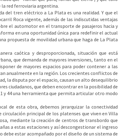
a red ferroviaria argentina.
 del tren eléctrico a La Plata es una realidad. Y que el
carril Roca vigente, además de las indiscutidas ventajas
obre el automotor en el transporte de pasajeros hacia y
sforma en una oportunidad única para redefinir el actual
 una propuesta de movilidad urbana que haga de La Plata
nera caótica y desproporcionada, situación que está
urbana, que demanda de mayores inversiones, tanto en el
isponer de mayores espacios para poder contener a las
an anualmente en la región. Los crecientes conflictos de
ad, la disputa por el espacio, causan un alto desequilibrio
tores ciudadanos, que deben encontrar en la posibilidad de
da 1 y 44 una herramienta que permita articular otro modo
ocal de esta obra, debemos jerarquizar la conectividad
 circulación principal de los platenses que viven en Villa
olosa, mediante la creación de centros de transbordo que
añas a estas estaciones y así descongestionar el ingreso
sto debe estar acompañado por el diseño de un sistema de