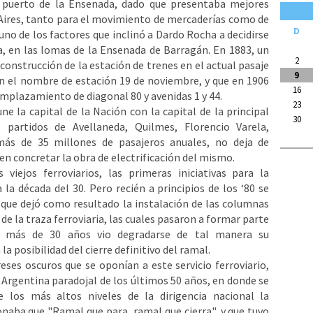
l puerto de la Ensenada, dado que presentaba mejores
 Aires, tanto para el movimiento de mercaderías como de
D
 uno de los factores que inclinó a Dardo Rocha a decidirse
ia, en las lomas de la Ensenada de Barragán. En 1883, un
2
 construcción de la estación de trenes en el actual pasaje
9
n el nombre de estación 19 de noviembre, y que en 1906
16
emplazamiento de diagonal 80 y avenidas 1 y 44.
23
e la capital de la Nación con la capital de la principal
30
s partidos de Avellaneda, Quilmes, Florencio Varela,
ás de 35 millones de pasajeros anuales, no deja de
n concretar la obra de electrificación del mismo.
viejos ferroviarios, las primeras iniciativas para la
la década del 30. Pero recién a principios de los ‘80 se
 que dejó como resultado la instalación de las columnas
 de la traza ferroviaria, las cuales pasaron a formar parte
e más de 30 años vio degradarse de tal manera su
la posibilidad del cierre definitivo del ramal.
ses oscuros que se oponían a este servicio ferroviario,
la Argentina paradojal de los últimos 50 años, en donde se
 los más altos niveles de la dirigencia nacional la
naba que "Ramal que para, ramal que cierra", y que tuvo