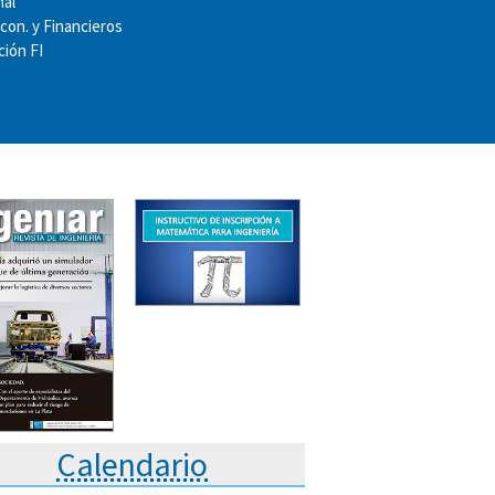
nal
Econ. y Financieros
ión FI
Calendario