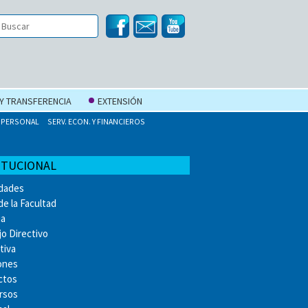
 Y TRANSFERENCIA
EXTENSIÓN
PERSONAL
SERV. ECON. Y FINANCIEROS
ITUCIONAL
idades
de la Facultad
ia
o Directivo
tiva
ones
ctos
rsos