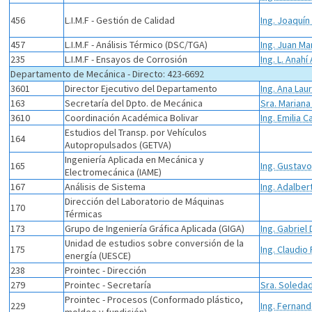
456
L.I.M.F - Gestión de Calidad
Ing. Joaquín
457
L.I.M.F - Análisis Térmico (DSC/TGA)
Ing. Juan Ma
235
L.I.M.F - Ensayos de Corrosión
Ing. L. Anahí
Departamento de Mecánica - Directo: 423-6692
3601
Director Ejecutivo del Departamento
Ing. Ana Lau
163
Secretaría del Dpto. de Mecánica
Sra. Marian
3610
Coordinación Académica Bolivar
Ing. Emilia C
Estudios del Transp. por Vehículos
164
Autopropulsados (GETVA)
Ingeniería Aplicada en Mecánica y
165
Ing. Gustavo
Electromecánica (IAME)
167
Análisis de Sistema
Ing. Adalbe
Dirección del Laboratorio de Máquinas
170
Térmicas
173
Grupo de Ingeniería Gráfica Aplicada (GIGA)
Ing. Gabriel
Unidad de estudios sobre conversión de la
175
Ing. Claudio
energía (UESCE)
238
Prointec - Dirección
279
Prointec - Secretaría
Sra. Soledad
Prointec - Procesos (Conformado plástico,
229
Ing. Fernand