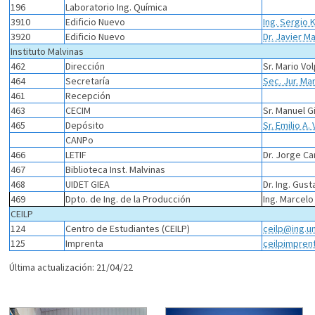
196
Laboratorio Ing. Química
3910
Edificio Nuevo
Ing. Sergio
3920
Edificio Nuevo
Dr. Javier Ma
Instituto Malvinas
462
Dirección
Sr. Mario Vol
464
Secretaría
Sec. Jur. Ma
461
Recepción
463
CECIM
Sr. Manuel 
465
Depósito
Sr. Emilio A.
CANPo
466
LETIF
Dr. Jorge Ca
467
Biblioteca Inst. Malvinas
468
UIDET GIEA
Dr. Ing. Gust
469
Dpto. de Ing. de la Producción
Ing. Marcelo
CEILP
124
Centro de Estudiantes (CEILP)
ceilp@ing.un
125
Imprenta
ceilpimpre
Última actualización: 21/04/22