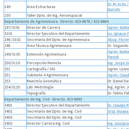
Dr. M. Actis /
149
Área Estructuras
Durruty
150
Taller Dpto. de Ing. Aeroespacial
Departamento de Agrimensura - Directo: 423-6676 / 423-6684
247/3101
Director de Carrera
Agrim. Walt
3101
Director Ejecutivo del Departamento
Lic. Ignacio
246 /3102
Secretaría del Dpto. de Agrimensura
Abog. Flore
248
Área Técnica Agrimensura
Sr. Segund
Agrim. Walt
249/3130
Extensión Agrimensura
Paredi
250/3110
Percepción Remota
Ing. Jorge Si
251
Cartografía / SIG
Agrim. Lean
252
Gabinete 4 Agrimensura
Agrim. Claud
253
Maestría Geomática
Dr. Daniel D
254/3120
Lab. Metrología
Ing. Agrim. 
Topografía
Dr. Telmo Pa
Departamento de Ing. Civil - Directo: 423-6693
3401
Director Ejecutivo del Departamento
Dr. Claudio 
3402
Secretaría del Dpto. de Ing. Civil
Srta. Vivian
3403
Secretaría del Dpto. de Ing. Civil
3402
Director Carrera Ing. Civil
Ing. Gustav