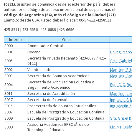
(0221)
. Si usted se comunica desde el exterior del país, deberá
anteponer el código de acceso internacional de su país, más el
código de Argentina (54), más el código de la Ciudad (221)
.
Ejemplo: desde USA, usted deberá discar: 00-54-221-4258911
425-8911 | 423-6686 | 423-6689 | 423-6696
Interno
Oficina
3000
Conmutador Central
3001
Decano
Dr. Ing. Mar
Secretaría Privada Decanato [423-6678 / 425-
3005
Srta. Gabrie
0122]
3002
Vicedecanato
Mag Ing. Ed
3003
Secretaría de Asuntos Académicos
Mag. Ing. A
Secretaría de Articulación Educativa y
3004
Esp. C. C. 
Seguimiento Académico
3011
Secretaria de Acreditación
Mag. Ing. Jo
3037
Secretaría de Extensión
Ing. Juan F.
3035
Prosecretaría de Asuntos Estudiantiles
Ing. Martin Z
3007
Escuela de Postgrado y Educación Continua
3009
Escuela de Postgrado y Educación Continua
Sra. Grisel 
Asesoría Académica EPEC /Área de
3009
Lic. Ma. Luj
Tecnologías Educativas