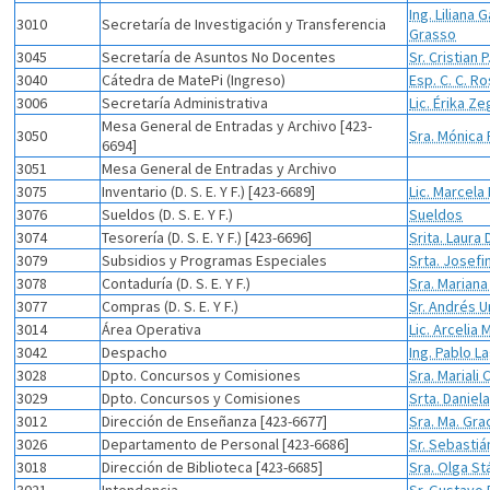
Ing. Liliana 
3010
Secretaría de Investigación y Transferencia
Grasso
3045
Secretaría de Asuntos No Docentes
Sr. Cristian 
3040
Cátedra de MatePi (Ingreso)
Esp. C. C. 
3006
Secretaría Administrativa
Lic. Érika Z
Mesa General de Entradas y Archivo [423-
3050
Sra. Mónica 
6694]
3051
Mesa General de Entradas y Archivo
3075
Inventario (D. S. E. Y F.) [423-6689]
Lic. Marcela
3076
Sueldos (D. S. E. Y F.)
Sueldos
3074
Tesorería (D. S. E. Y F.) [423-6696]
Srita. Laura
3079
Subsidios y Programas Especiales
Srta. Josefi
3078
Contaduría (D. S. E. Y F.)
Sra. Mariana
3077
Compras (D. S. E. Y F.)
Sr. Andrés U
3014
Área Operativa
Lic. Arcelia
3042
Despacho
Ing. Pablo L
3028
Dpto. Concursos y Comisiones
Sra. Mariali 
3029
Dpto. Concursos y Comisiones
Srta. Daniel
3012
Dirección de Enseñanza [423-6677]
Sra. Ma. Gra
3026
Departamento de Personal [423-6686]
Sr. Sebasti
3018
Dirección de Biblioteca [423-6685]
Sra. Olga St