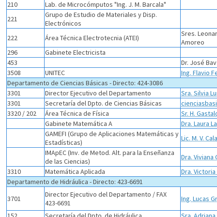
210
Lab. de Microcómputos "Ing. J. M. Barcala"
Grupo de Estudio de Materiales y Disp.
221
Electrónicos
Sres. Leonard
222
Área Técnica Electrotecnia (ATEI)
Amoreo
296
Gabinete Electricista
453
Dr. José Bava
3508
UNITEC
Ing. Flavio F
Departamento de Ciencias Básicas - Directo: 424-3086
3301
Director Ejecutivo del Departamento
Sra. Silvia L
3301
Secretaría del Dpto. de Ciencias Básicas
cienciasbas
3320 / 202
Área Técnica de Física
Sr. H. Gastal
Gabinete Matemática A
Dra. Laura L
GAMEFI (Grupo de Aplicaciones Matemáticas y
Lic. M. V. Ca
Estadísticas)
IMApEC (Inv. de Metod. Alt. para la Enseñanza
Dra. Viviana
de las Ciencias)
3310
Matemática Aplicada
Dra. Victori
Departamento de Hidráulica - Directo: 423-6691
Director Ejecutivo del Departamento / FAX
3701
Ing. Lucas 
423-6691
152
Secretaría del Dpto. de Hidráulica
Sra. Adrian