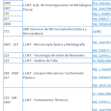
3005
Dra. Adriana
L.I.M.F. (Lab. de Investigaciones en Metalúrgica
3007
Ing. Juan Ma
Física)
235
Ing. L. Anahí
257
Ing. Pablo F.
3006
Ing. Tatiana
LIMF (Servicio de Microscopía Electrónica y
272
SeMFi
Microanálisis)
Ing. Juan M. 
3007 - 257
L.I.M.F - Microscopía Óptica y Metalografía
Ing. Pablo F.
223
L.I.M.F - Tecnología de Unión de Materiales
Ing. Carlos L
223
L.I.M.F - Análisis de Falla
Dr. Pablo Bi
Mg. J. Daniel
269 - 3005 -
L.I.M.F - Ensayos Mecánicos/ Conformado
Ing. Adriana
257
Plástico
Ing. José Zu
Dr. Pablo Bi
223 - 168 -
L.I.M.F - Tratamientos Térmicos
Ing. Carlos L
3007
Ing. Juan Ma