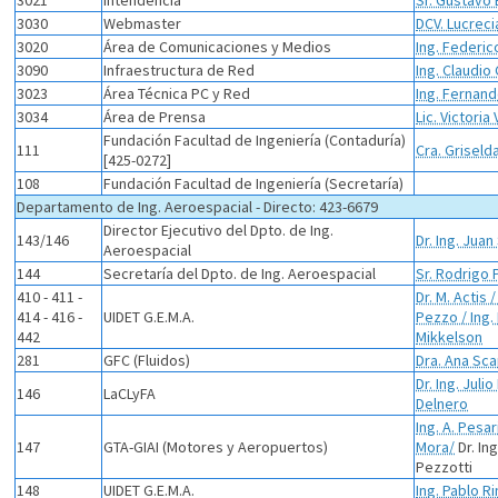
3021
Intendencia
Sr. Gustavo 
3030
Webmaster
DCV. Lucrec
3020
Área de Comunicaciones y Medios
Ing. Federi
3090
Infraestructura de Red
Ing. Claudio
3023
Área Técnica PC y Red
Ing. Fernan
3034
Área de Prensa
Lic. Victoria
Fundación Facultad de Ingeniería (Contaduría)
111
Cra. Griselda
[425-0272]
108
Fundación Facultad de Ingeniería (Secretaría)
Departamento de Ing. Aeroespacial - Directo: 423-6679
Director Ejecutivo del Dpto. de Ing.
143/146
Dr. Ing. Jua
Aeroespacial
144
Secretaría del Dpto. de Ing. Aeroespacial
Sr. Rodrigo 
410 - 411 -
Dr. M. Actis 
414 - 416 -
UIDET G.E.M.A.
Pezzo / Ing. 
442
Mikkelson
281
GFC (Fluidos)
Dra. Ana Sca
Dr. Ing. Juli
146
LaCLyFA
Delnero
Ing. A. Pesari
147
GTA-GIAI (Motores y Aeropuertos)
Mora/
Dr. In
Pezzotti
148
UIDET G.E.M.A.
Ing. Pablo R