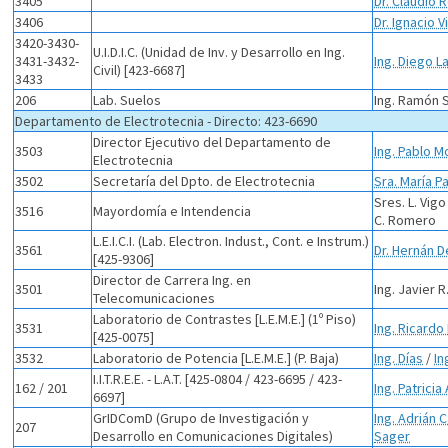
3405
Dr. Claudio 
3406
Dr. Ignacio Vi
3420-3430-
U.I.D.I.C. (Unidad de Inv. y Desarrollo en Ing.
3431-3432-
Ing. Diego L
Civil) [423-6687]
3433
206
Lab. Suelos
Ing. Ramón 
Departamento de Electrotecnia - Directo: 423-6690
Director Ejecutivo del Departamento de
3503
Ing. Pablo M
Electrotecnia
3502
Secretaría del Dpto. de Electrotecnia
Sra. María P
Sres. L. Vigo
3516
Mayordomía e Intendencia
C. Romero
L.E.I.C.I. (Lab. Electron. Indust., Cont. e Instrum.)
3561
Dr. Hernán D
[425-9306]
Director de Carrera Ing. en
3501
Ing. Javier R
Telecomunicaciones
Laboratorio de Contrastes [L.E.M.E.] (1º Piso)
3531
Ing. Ricardo
[425-0075]
3532
Laboratorio de Potencia [L.E.M.E.] (P. Baja)
Ing. Días
/
In
I.I.T.R.E.E. - L.A.T. [425-0804 / 423-6695 / 423-
162 / 201
Ing. Patricia
6697]
GrIDComD (Grupo de Investigación y
Ing. Adrián 
207
Desarrollo en Comunicaciones Digitales)
Sager