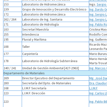
153
Laboratorio de Hidromecánica
Ings.
Sergio 
239
Grupo de Innovación y Desarrollo Electrónico
Ing. Dardo G
172
Laboratorio de Hidromecánica
Ing. Sergio L
262 / 264
Laboratorio de Ing. Sanitaria
Ing. Sergio L
171
Laboratorio de Hidrología
Ing. Pablo 
183
Secretarí Maestría
Cristina Ma
255
Intendencia
Rodolfo Co
195
Fluvial y Marítima
Ing. Guiller
Ricardo Maz
188
Taller
Leonardo Pa
177
Carpintería
Mario Burun
Mario Hernán
178
Laboratorio de Hidrología Subterránea
Marta Trova
240 / 241
Unidad de Gestión Ambiental [427-2963]
Ing. Marcos
Departamento de Materiales
269
Director Ejecutivo del Departamento
Mg. José Dan
280
Secretaría del Dpto. de Materiales
Dra. Claudia
168
L.I.M.F Secretaría
L.I.M.F
223
L.I.M.F. Dirección
Ing. Carlos 
223
Ing. Pablo B