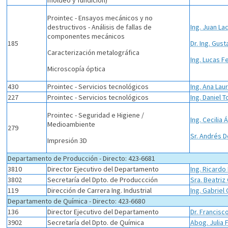
moldeo y fundición)
Prointec - Ensayos mecánicos y no
destructivos - Análisis de fallas de
Ing. Juan La
componentes mecánicos
185
Dr. Ing. Gust
Caracterización metalográfica
Ing. Lucas F
Microscopía óptica
430
Prointec - Servicios tecnológicos
Ing. Ana Lau
227
Prointec - Servicios tecnológicos
Ing. Daniel T
Prointec - Seguridad e Higiene /
Ing. Cecilia 
Medioambiente
279
Sr. Andrés 
Impresión 3D
Departamento de Producción - Directo: 423-6681
3810
Director Ejecutivo del Departamento
Ing. Ricardo
3802
Secretaría del Dpto. de Produccción
Sra. Beatriz
119
Dirección de Carrera Ing. Industrial
Ing. Gabriel
Departamento de Química - Directo: 423-6680
136
Director Ejecutivo del Departamento
Dr. Francis
3902
Secretaría del Dpto. de Química
Abog. Julia