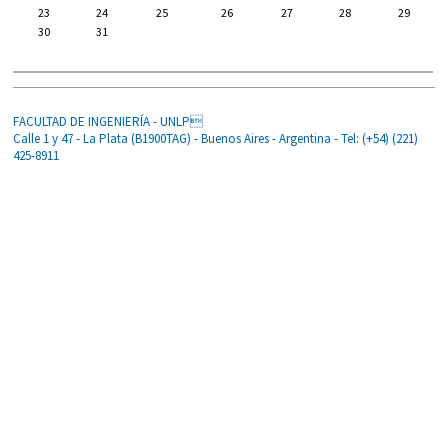
23
24
25
26
27
28
29
30
31
FACULTAD DE INGENIERÍA - UNLP
Calle 1 y 47 - La Plata (B1900TAG) - Buenos Aires - Argentina - Tel: (+54) (221)
425-8911