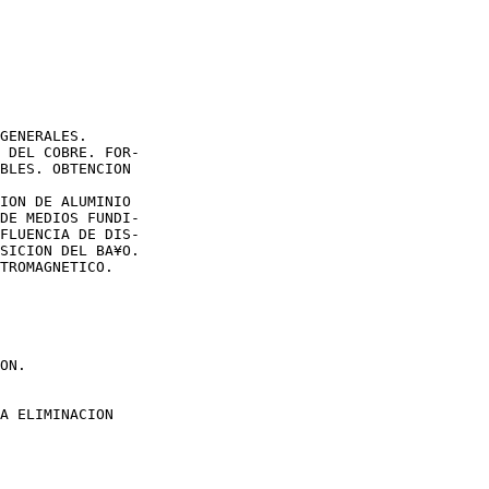
GENERALES.

 DEL COBRE. FOR-

BLES. OBTENCION

ION DE ALUMINIO

DE MEDIOS FUNDI-

FLUENCIA DE DIS-

SICION DEL BA¥O.

TROMAGNETICO.

ON.

A ELIMINACION
