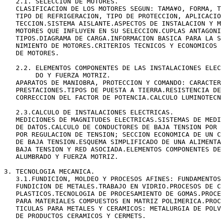
   2.1. SELECCION DE MOTORES.

   CLASIFICACION DE LOS MOTORES SEGUN: TAMA¥O, FORMA, T
   TIPO DE REFRIGERACION, TIPO DE PROTECCION, APLICACIO
   TECCION.SISTEMA AISLANTE.ASPECTOS DE INSTALACION Y M
   MOTORES QUE INFLUYEN EN SU SELECCION.CUPLAS ANTAGONI
   TIPOS.DIAGRAMA DE CARGA.INFORMACION BASICA PARA LA S
   NIMIENTO DE MOTORES.CRITERIOS TECNICOS Y ECONOMICOS 
   DE MOTORES.

   2.2. ELEMENTOS COMPONENTES DE LAS INSTALACIONES ELEC
        DO Y FUERZA MOTRIZ.

   APARATOS DE MANIOBRA, PROTECCION Y COMANDO: CARACTER
   PRESTACIONES.TIPOS DE PUESTA A TIERRA.RESISTENCIA DE
   CORRECCION DEL FACTOR DE POTENCIA.CALCULO LUMINOTECN
   2.3.CALCULO DE INSTALACIONES ELECTRICAS.

   MEDICIONES DE MAGNITUDES ELECTRICAS.SISTEMAS DE MEDI
   DE DATOS.CALCULO DE CONDUCTORES DE BAJA TENSION POR 
   POR REGULACION DE TENSION; SECCION ECONOMICA DE UN C
   DE BAJA TENSION.ESQUEMA SIMPLIFICADO DE UNA ALIMENTA
   BAJA TENSION Y RED ASOCIADA.ELEMENTOS COMPONENTES DE
   ALUMBRADO Y FUERZA MOTRIZ.      

3. TECNOLOGIA MECANICA.

   3.1.FUNDICION, MOLDEO Y PROCESOS AFINES: FUNDAMENTOS
   FUNDICION DE METALES.TRABAJO EN VIDRIO.PROCESOS DE C
   PLASTICOS.TECNOLOGIA DE PROCESAMIENTO DE GOMAS.PROCE
   PARA MATERIALES COMPUESTOS EN MATRIZ POLIMERICA.PROC
   TICULAS PARA METALES Y CERAMICOS: METALURGIA DE POLV
   DE PRODUCTOS CERAMICOS Y CERMETS.
