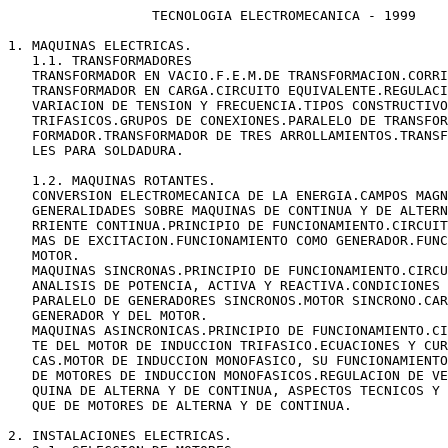
                  TECNOLOGIA ELECTROMECANICA - 1999

1. MAQUINAS ELECTRICAS.

   1.1. TRANSFORMADORES

   TRANSFORMADOR EN VACIO.F.E.M.DE TRANSFORMACION.CORRI
   TRANSFORMADOR EN CARGA.CIRCUITO EQUIVALENTE.REGULACI
   VARIACION DE TENSION Y FRECUENCIA.TIPOS CONSTRUCTIVO
   TRIFASICOS.GRUPOS DE CONEXIONES.PARALELO DE TRANSFOR
   FORMADOR.TRANSFORMADOR DE TRES ARROLLAMIENTOS.TRANSF
   LES PARA SOLDADURA.

   1.2. MAQUINAS ROTANTES.

   CONVERSION ELECTROMECANICA DE LA ENERGIA.CAMPOS MAGN
   GENERALIDADES SOBRE MAQUINAS DE CONTINUA Y DE ALTERN
   RRIENTE CONTINUA.PRINCIPIO DE FUNCIONAMIENTO.CIRCUIT
   MAS DE EXCITACION.FUNCIONAMIENTO COMO GENERADOR.FUNC
   MOTOR.

   MAQUINAS SINCRONAS.PRINCIPIO DE FUNCIONAMIENTO.CIRCU
   ANALISIS DE POTENCIA, ACTIVA Y REACTIVA.CONDICIONES 
   PARALELO DE GENERADORES SINCRONOS.MOTOR SINCRONO.CAR
   GENERADOR Y DEL MOTOR.

   MAQUINAS ASINCRONICAS.PRINCIPIO DE FUNCIONAMIENTO.CI
   TE DEL MOTOR DE INDUCCION TRIFASICO.ECUACIONES Y CUR
   CAS.MOTOR DE INDUCCION MONOFASICO, SU FUNCIONAMIENTO
   DE MOTORES DE INDUCCION MONOFASICOS.REGULACION DE VE
   QUINA DE ALTERNA Y DE CONTINUA, ASPECTOS TECNICOS Y 
   QUE DE MOTORES DE ALTERNA Y DE CONTINUA.

2. INSTALACIONES ELECTRICAS.
