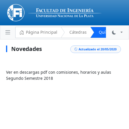
Página Principal
Cátedras
Química Genera
Novedades
Actualizado el 20/05/2020
Plantel Docente
Cronograma
Ver en descargas pdf con comisiones, horarios y aulas
Segundo Semestre 2018
Aulas y Horarios
Novedades
Descargas
Programa Analítico
Bibliografía
Reglamento