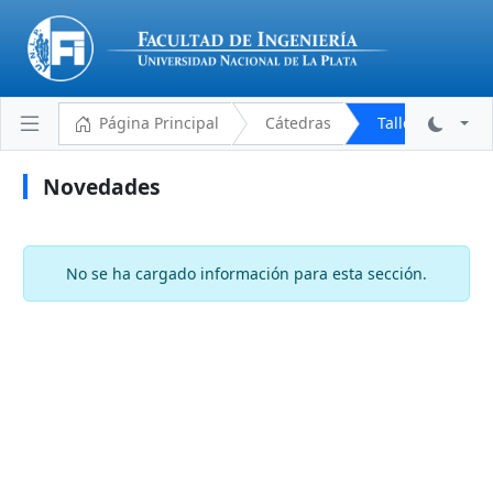
Página Principal
Cátedras
Taller de Proyec
Novedades
Plantel Docente
Cronograma
No se ha cargado información para esta sección.
Aulas y Horarios
Novedades
Descargas
Programa Analítico
Bibliografía
Reglamento