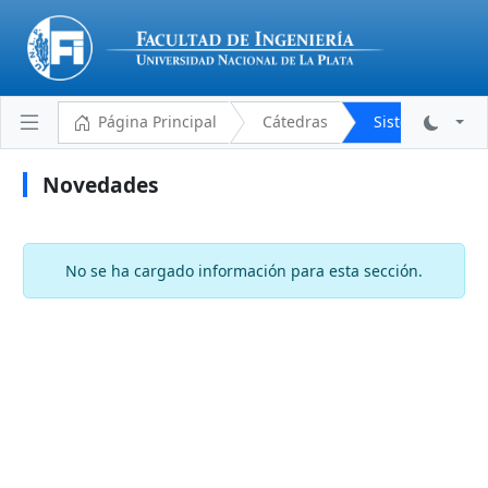
Página Principal
Cátedras
Sistemas Distri
Novedades
Plantel Docente
Cronograma
No se ha cargado información para esta sección.
Aulas y Horarios
Novedades
Descargas
Programa Analítico
Bibliografía
Reglamento