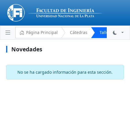
Página Principal
Cátedras
Taller de Lengua
Novedades
Plantel Docente
Cronograma
No se ha cargado información para esta sección.
Aulas y Horarios
Novedades
Descargas
Programa Analítico
Bibliografía
Reglamento