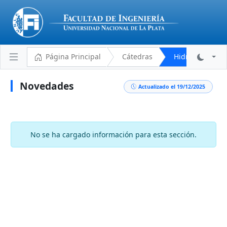
Página Principal
Cátedras
Hidrografía (G
Novedades
Actualizado el 19/12/2025
Plantel Docente
Cronograma
No se ha cargado información para esta sección.
Aulas y Horarios
Novedades
Descargas
Programa Analítico
Bibliografía
Reglamento