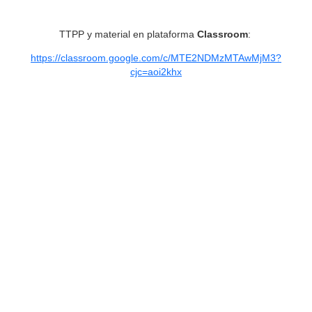
Enlaces Útiles
TTPP y material en plataforma
Classroom
:
https://classroom.google.com/c/MTE2NDMzMTAwMjM3?
cjc=aoi2khx