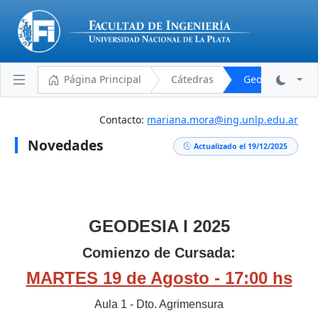
Página Principal
Cátedras
Geodesia I (G0
Contacto:
mariana.mora@ing.unlp.edu.ar
Novedades
Plantel Docente
Actualizado el 19/12/2025
Cronograma
Aulas y Horarios
Novedades
GEODESIA I 2025
Descargas
Comienzo de Cursada:
Programa Analítico
MARTES 19 de Agosto - 17:00 hs
Bibliografía
Aula 1 - Dto. Agrimensura
Reglamento