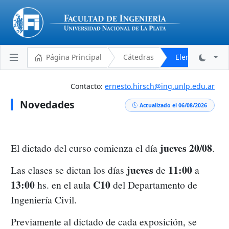
Página Principal
Cátedras
Elementos de C
Contacto:
ernesto.hirsch@ing.unlp.edu.ar
Novedades
Plantel Docente
Actualizado el 06/08/2026
Cronograma
Aulas y Horarios
jueves 20/08
El dictado del curso comienza el día
.
Novedades
jueves
11:00
Las clases se dictan los días
de
a
Descargas
13:00
C10
hs. en el aula
del Departamento de
Programa Analítico
Ingeniería Civil.
Bibliografía
Previamente al dictado de cada exposición, se
Reglamento