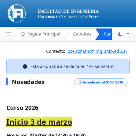
Página Principal
Cátedras
Fundamentos de
Contacto:
jose.romano@ing.unlp.edu.ar
Plantel Docente
Esta asignatura se dicta en 1er semestre
Cronograma
Novedades
Aulas y Horarios
Actualizado el 05/03/2026
Novedades
Descargas
Curso 2026
Programa Analítico
Inicio 3 de marzo
Bibliografía
Horarios
: Martes de 14:30 a 19:30
Reglamento