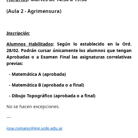
Enlaces Útiles
(Aula 2 - Agrimensura)
Inscripción:
Alumnos Habilitados
: Según lo establecido en la Ord.
28/02. Podrán cursar únicamente los alumnos que tengan
Aprobadas o a Examen Final las asignaturas correlativas
previas:
- Matemática A (aprobada)
- Matemática B (aprobada o a final)
- Dibujo Topográfico (aprobada o a final)
No se hacen excepciones.
---
jose.romano@ing.unlp.edu.ar