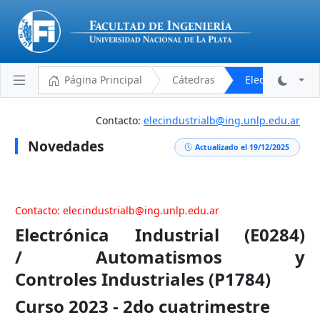
Página Principal
Cátedras
Electrónica Ind
Contacto:
elecindustrialb@ing.unlp.edu.ar
Novedades
Plantel Docente
Actualizado el 19/12/2025
Cronograma
Aulas y Horarios
Contacto: elecindustrialb@ing.unlp.edu.ar
Novedades
Electrónica Industrial (E0284)
Descargas
/ Automatismos y
Programa Analítico
Controles Industriales (P1784)
Bibliografía
Curso 2023 - 2do cuatrimestre
Reglamento