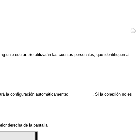
ng.unlp.edu.ar. Se utilizarán las cuentas personales, que identifiquen al
hará la configuración automáticamente:
VPN -PPTP
. Si la conexión no es
erior derecha de la pantalla