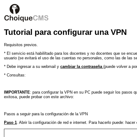
Tutorial para configurar una VPN
Requisitos previos.
* El servicio está habililtado para los docentes y no docentes que se encuen
usuario (se evitará el uso de las cuentas no personales, como las de las s
* Debe ingresar a su webmail y
cambiar la contraseña
(puede volver a po
* Consultas:
admin@ing.unlp.edu.ar
IMPORTANTE
: para configurar la VPN en su PC puede seguir los pasos qu
exitosa, puede probar con este archivo:
VPN-L2TP
Pasos a seguir para la configuración de la VPN
Paso 1
. Abrir la configuración de red e internet. Para hacerlo puede: hacer 