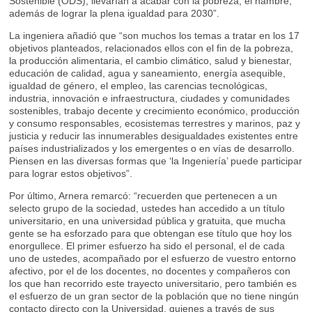
Sostenible (ODS), llevarían a acabar con la pobreza, el hambre,
además de lograr la plena igualdad para 2030”.
La ingeniera añadió que “son muchos los temas a tratar en los 17
objetivos planteados, relacionados ellos con el fin de la pobreza,
la producción alimentaria, el cambio climático, salud y bienestar,
educación de calidad, agua y saneamiento, energía asequible,
igualdad de género, el empleo, las carencias tecnológicas,
industria, innovación e infraestructura, ciudades y comunidades
sostenibles, trabajo decente y crecimiento económico, producción
y consumo responsables, ecosistemas terrestres y marinos, paz y
justicia y reducir las innumerables desigualdades existentes entre
países industrializados y los emergentes o en vías de desarrollo.
Piensen en las diversas formas que ‘la Ingeniería’ puede participar
para lograr estos objetivos”.
Por último, Arnera remarcó: “recuerden que pertenecen a un
selecto grupo de la sociedad, ustedes han accedido a un título
universitario, en una universidad pública y gratuita, que mucha
gente se ha esforzado para que obtengan ese título que hoy los
enorgullece. El primer esfuerzo ha sido el personal, el de cada
uno de ustedes, acompañado por el esfuerzo de vuestro entorno
afectivo, por el de los docentes, no docentes y compañeros con
los que han recorrido este trayecto universitario, pero también es
el esfuerzo de un gran sector de la población que no tiene ningún
contacto directo con la Universidad, quienes a través de sus