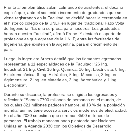
Frente al emblemático salón, colmando de asistentes, el decano
explicó que, ante el sostenido incremento de graduados que se
viene registrando en la Facultad, se decidió hacer la ceremonia en
el histórico colegio de la UNLP en lugar del tradicional Patio Volta
de Ingeniería. “Es una sorpresa para nosotros. Los graduados
honran nuestra Facultad”, afirmó Frene. Y destacó el aporte de
profesionales que egresan de la UNLP, entre las facultades de
Ingeniería que existen en la Argentina, para el crecimiento del
país.
Luego, la ingeniera Arnera detalló que los flamantes egresados
representan a 11 especialidades de la Facultad: “26 Ing.
Industrial, 21 Ing. Civil, 16 Ing. Química, 10 Ing. Electricista, 8 Ing.
Electromecánica, 6 Ing. Hidráulica, 5 Ing. Mecánica, 3 Ing. en
Agrimensura, 2 Ing. en Materiales, 2 Ing. Aeronáutica y 1 Ing.
Electrónica”.
Durante su discurso, la profesora se dirigió a los egresados y
reflexionó: “Somos 7700 millones de personas en el mundo, de
los cuales 821 millones padecen hambre, el 13 % de la población
mundial aún no tiene acceso a servicios modernos de electricidad.
En el año 2030 se estima que seremos 8500 millones de
personas. El trabajo mancomunado planteado por Naciones
Unidas en la Agenda 2030 con los Objetivos de Desarrollo