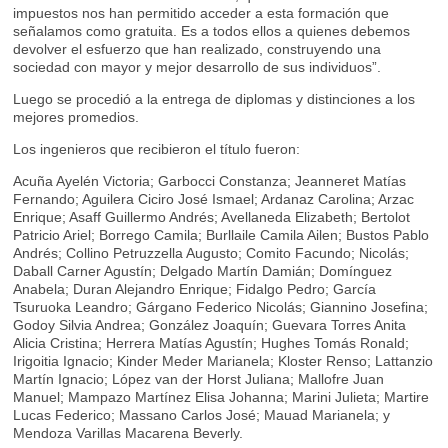
impuestos nos han permitido acceder a esta formación que
señalamos como gratuita. Es a todos ellos a quienes debemos
devolver el esfuerzo que han realizado, construyendo una
sociedad con mayor y mejor desarrollo de sus individuos”.
Luego se procedió a la entrega de diplomas y distinciones a los
mejores promedios.
Los ingenieros que recibieron el título fueron:
Acuña Ayelén Victoria; Garbocci Constanza; Jeanneret Matías
Fernando; Aguilera Ciciro José Ismael; Ardanaz Carolina; Arzac
Enrique; Asaff Guillermo Andrés; Avellaneda Elizabeth; Bertolot
Patricio Ariel; Borrego Camila; Burllaile Camila Ailen; Bustos Pablo
Andrés; Collino Petruzzella Augusto; Comito Facundo; Nicolás;
Daball Carner Agustín; Delgado Martín Damián; Domínguez
Anabela; Duran Alejandro Enrique; Fidalgo Pedro; García
Tsuruoka Leandro; Gárgano Federico Nicolás; Giannino Josefina;
Godoy Silvia Andrea; González Joaquín; Guevara Torres Anita
Alicia Cristina; Herrera Matías Agustín; Hughes Tomás Ronald;
Irigoitia Ignacio; Kinder Meder Marianela; Kloster Renso; Lattanzio
Martín Ignacio; López van der Horst Juliana; Mallofre Juan
Manuel; Mampazo Martínez Elisa Johanna; Marini Julieta; Martire
Lucas Federico; Massano Carlos José; Mauad Marianela; y
Mendoza Varillas Macarena Beverly.